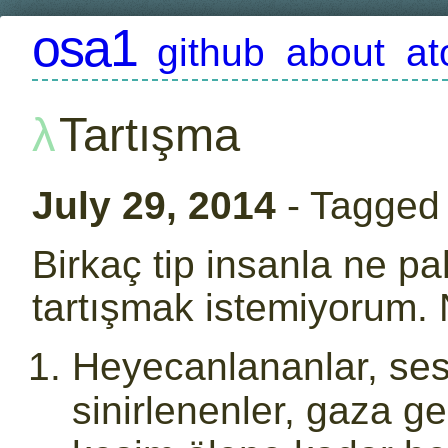
osa1
github
about
a
Tartışma
July 29, 2014
- Tagged
Birkaç tip insanla ne p
tartışmak istemiyorum. N
Heyecanlananlar, sesi
sinirlenenler, gaza g