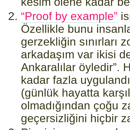
kesim ölene kadar b
“Proof by example”
is
Özellikle bunu insan
gerzekliğin sınırları z
arkadaşım var ikisi 
Ankaralılar öyledir”.
kadar fazla uyguland
(günlük hayatta karşı
olmadığından çoğu za
geçersizliğini hiçbir