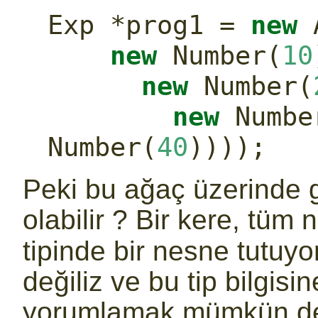
Exp *prog1 = 
new
 
new
 Number(
10
new
 Number(
new
 Numbe
Number(
40
))));
Peki bu ağaç üzerinde
olabilir ? Bir kere, tüm
tipinde bir nesne tutuyor
değiliz ve bu tip bilgis
yorumlamak mümkün değ