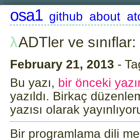
osa1
github
about
a
ADTler ve sınıflar:
February 21, 2013
- Ta
Bu yazı,
bir önceki yaz
yazıldı. Birkaç düzenl
yazısı olarak yayınlıyo
Bir programlama dili mer