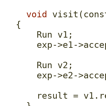
void
 visit(
cons
{
    Run v1;
    exp->e1->ac
    Run v2;
    exp->e2->ac
    result = v1
  }