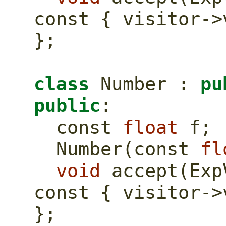
const
 { visitor->
};
class
 Number : 
pu
public
:
const
float
 f;
  Number(
const
fl
void
const
 { visitor->
};