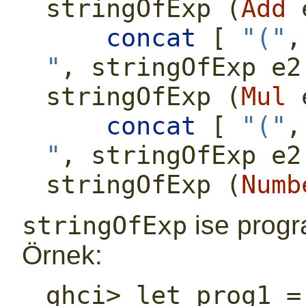
stringOfExp (
Add
 
concat
 [ 
"("
,
"
, stringOfExp e2
stringOfExp (
Mul
 
concat
 [ 
"("
,
"
, stringOfExp e2
stringOfExp (
Numb
ise progr
stringOfExp
Örnek:
ghci> let prog1 =