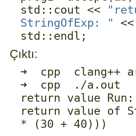
std::
cout << 
"ret
StringOfExp: "
std::
endl;
Çıktı:
➜  cpp  clang++ a
➜  cpp  ./a.out

return value Run: 
return value of S
* (30 + 40)))