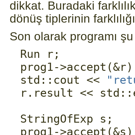
dikkat. Buradaki farklıl
dönüş tiplerinin farklılığı
Son olarak programı şu ş
Run r;
prog1->accept(&r)
std::
cout << 
"ret
r.result << 
std::
StringOfExp s;
prog1->accept(&s)