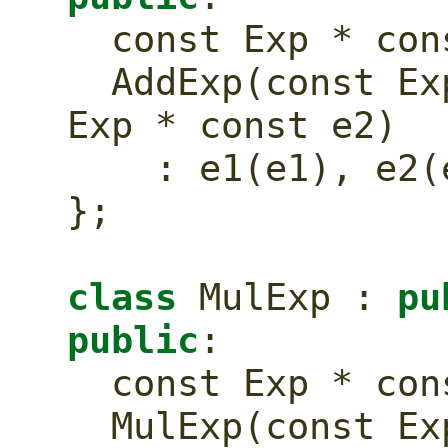
const
 Exp * 
con
  AddExp(
const
 Ex
Exp * 
const
 e2)
    : e1(e1), e2
};
class
 MulExp : 
pu
public
:
const
 Exp * 
con
  MulExp(
const
 Ex