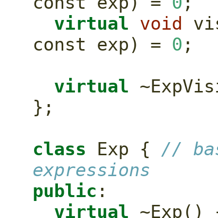
const
 exp) = 
0
;
virtual
void
 vi
const
 exp) = 
0
;
virtual
 ~ExpVis
};
class
 Exp { 
// ba
expressions
public
:
virtual
 ~Exp() 