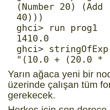
(Number 20) (Add 
40)))

ghci> run prog1

1410.0

ghci> stringOfExp 
"(10.0 + (20.0 * 
Yarın ağaca yeni bir n
üzerinde çalışan tüm f
gerekecek.
Herkes için son derece 