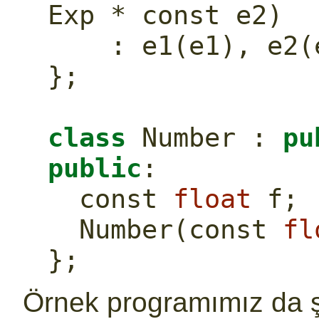
Exp * 
const
 e2)
    : e1(e1), e2
};
class
 Number : 
pu
public
:
const
float
 f;
  Number(
const
fl
};
Örnek programımız da şu