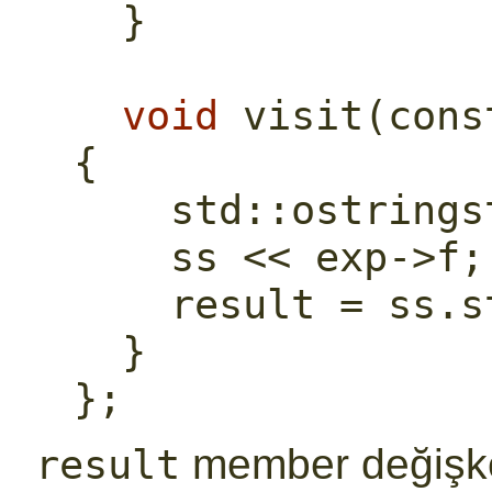
  }
void
 visit(
cons
{
std::
ostrings
    ss << exp->f;
    result = ss.
  }
};
member değişken
result