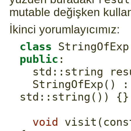
mutable değişken kulla
İkinci yorumlayıcımız:
class
 StringOfExp
public
:
std::
string res
  StringOfExp() 
std::
string()) {}
void
 visit(
cons