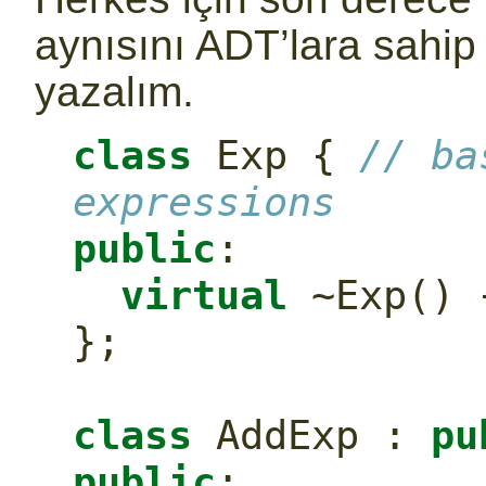
aynısını ADT’lara sahip 
yazalım.
class
 Exp { 
// ba
expressions
public
:
virtual
 ~Exp() 
};
class
 AddExp : 
pu
public
: