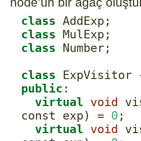
node’un bir ağaç oluştu
class
 AddExp;
class
 MulExp;
class
 Number;
class
 ExpVisitor 
public
:
virtual
void
 vi
const
 exp) = 
0
;
virtual
void
 vi