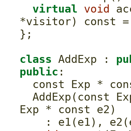
virtual
void
 ac
*visitor) 
const
 =
};
class
 AddExp : 
pu
public
:
const
 Exp * 
con
  AddExp(
const
 Ex
Exp * 
const
 e2)
    : e1(e1), e2