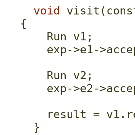
void
 visit(
cons
{
    Run v1;
    exp->e1->ac
    Run v2;
    exp->e2->ac
    result = v1
  }