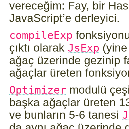
vereceğim: Fay, bir Has
JavaScript’e derleyici.
fonksiyon
compileExp
çıktı olarak
(yine 
JsExp
ağaç üzerinde gezinip far
ağaçlar üreten fonksiyon
modulü çeşit
Optimizer
başka ağaçlar üreten 1
ve bunların 5-6 tanesi
J
da aynı ağaç üzerinde g