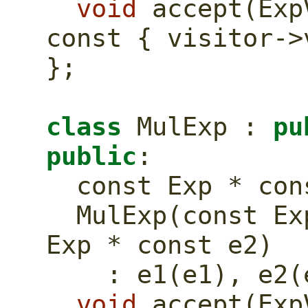
void
const
 { visitor->
};
class
 MulExp : 
pu
public
:
const
 Exp * 
con
  MulExp(
const
 Ex
Exp * 
const
 e2)
    : e1(e1), e2
void