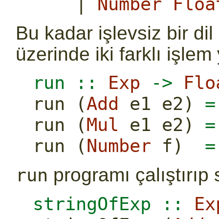
|
Number
Floa
Bu kadar işlevsiz bir di
üzerinde iki farklı işlem
run ::
Exp
->
Flo
run (
Add
 e1 e2) 
=
run (
Mul
 e1 e2) 
=
run (
Number
 f)  
=
programı çalıştırıp
run
stringOfExp ::
Ex