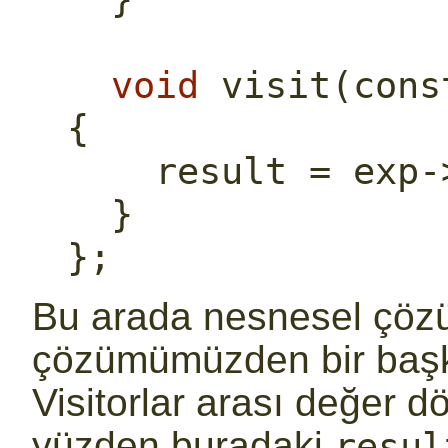
void
 visit(
cons
{
    result = exp
  }
};
Bu arada nesnesel çöz
çözümümüzden bir başka 
Visitorlar arası değer 
yüzden buradaki
resul