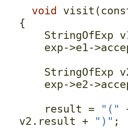
void
 visit(
cons
{
    StringOfExp 
    exp->e1->ac
    StringOfExp 
    exp->e2->ac
    result = 
"("
 
v2.result + 
")"
;