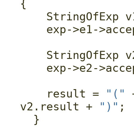
{
    StringOfExp 
    exp->e1->ac
    StringOfExp 
    exp->e2->ac
    result = 
"("
 
v2.result + 
")"
;
  }