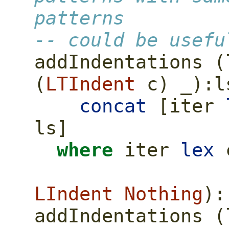
patterns
-- could be usefu
addIndentations (
(
LTIndent
 c) _)
:
l
concat
 [iter 
ls]
where
 iter 
lex
 
LIndent
Nothing
)
:
addIndentations (