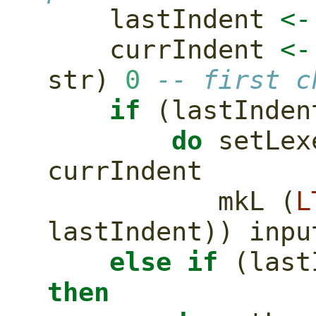
    lastIndent 
<-
    currIndent 
<-
str) 
0
-- first c
if
 (lastInden
do
 setLex
currIndent
           mkL (
L
lastIndent)) inpu
else
if
 (last
then