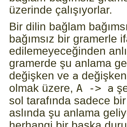
üzerinde çalışıyorlar.
Bir dilin bağlam bağım
bağımsız bir gramerle if
edilemeyeceğinden anl
gramerde şu anlama gel
değişken ve
değişkenle
a
olmak üzere,
şe
A -> a
sol tarafında sadece bi
aslında şu anlama geli
herhangi bir başka dur