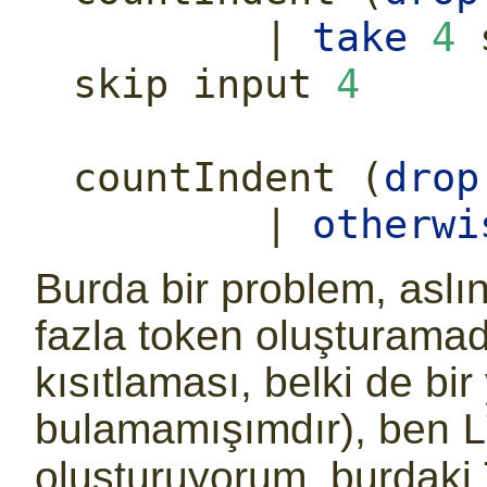
|
take
4
 
skip input 
4
countIndent (
drop
|
otherwi
Burda bir problem, aslı
fazla token oluşturamad
kısıtlaması, belki de bi
bulamamışımdır), ben
L
oluşturuyorum, burdaki