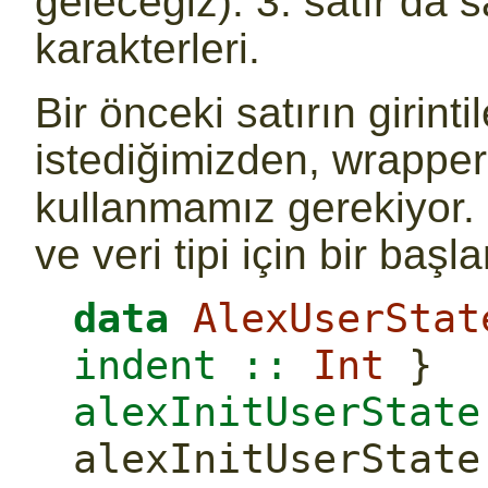
geleceğiz). 3. satır da 
karakterleri.
Bir önceki satırın girint
istediğimizden, wrappe
kullanmamız gerekiyor. 
ve veri tipi için bir baş
data
AlexUserStat
indent ::
Int
 }
alexInitUserState
alexInitUserState