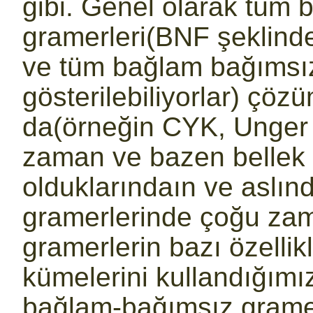
gibi. Genel olarak tüm
gramerleri(BNF şeklinde 
ve tüm bağlam bağımsı
gösterilebiliyorlar) çöz
da(örneğin CYK, Unger a
zaman ve bazen bellek 
olduklarındaın ve aslın
gramerlerinde çoğu za
gramerlerin bazı özellikl
kümelerini kullandığımı
bağlam-bağımsız gramerl