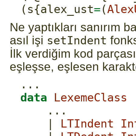
(s{alex_ust
=
(
Alex
Ne yaptıkları sanırım b
asıl işi
fonks
setIndent
İlk verdiğim kod parças
eşleşse, eşlesen karakter
...
data
LexemeClass
...
|
LTIndent
In