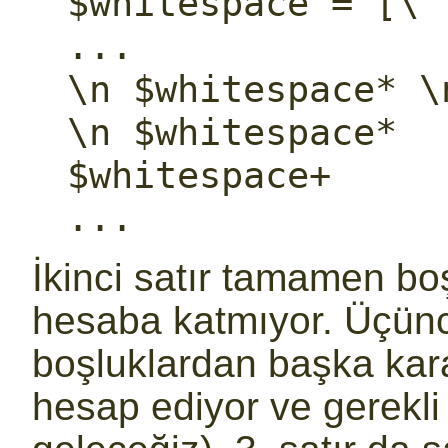
$whitespace = [\ \
...

\n $whitespace* \
\n $whitespace*  
$whitespace+     
...
İkinci satır tamamen boş
hesaba katmıyor. Üçüncü
boşluklardan başka kara
hesap ediyor ve gerekli