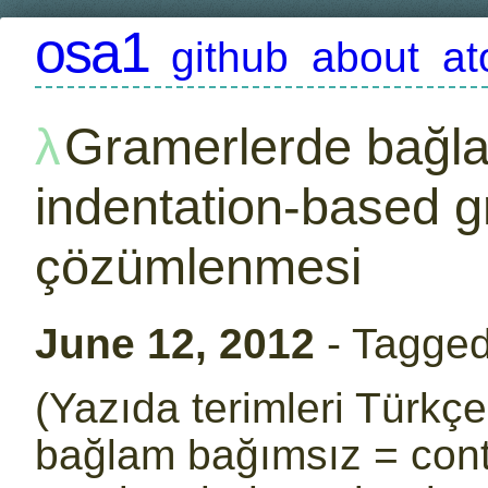
osa1
github
about
a
Gramerlerde bağla
indentation-based g
çözümlenmesi
June 12, 2012
- Tagge
(Yazıda terimleri Türkç
bağlam bağımsız = cont