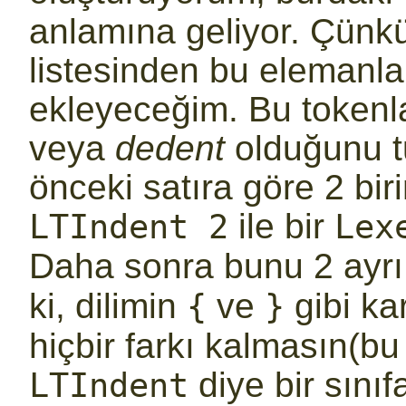
anlamına geliyor. Çünk
listesinden bu elemanlar
ekleyeceğim. Bu tokenla
veya
dedent
olduğunu tu
önceki satıra göre 2 bir
ile bir
LTIndent 2
Lex
Daha sonra bunu 2 ayr
ki, dilimin
ve
gibi ka
{
}
hiçbir farkı kalmasın(bu
diye bir sını
LTIndent