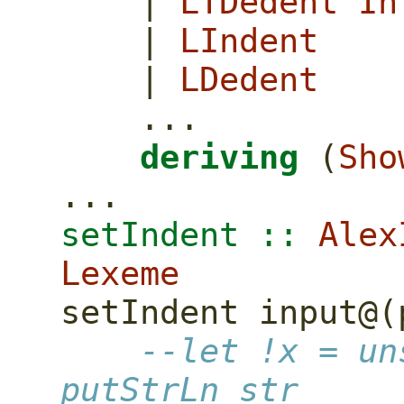
|
LTDedent
In
|
LIndent
|
LDedent
...
deriving
 (
Sho
...
setIndent ::
Alex
Lexeme
setIndent input
@
(
--let !x = un
putStrLn str