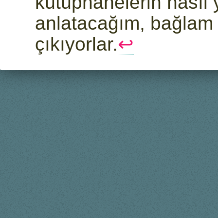
kütüphanelerin nasıl 
anlatacağım, bağlam 
çıkıyorlar.
↩︎