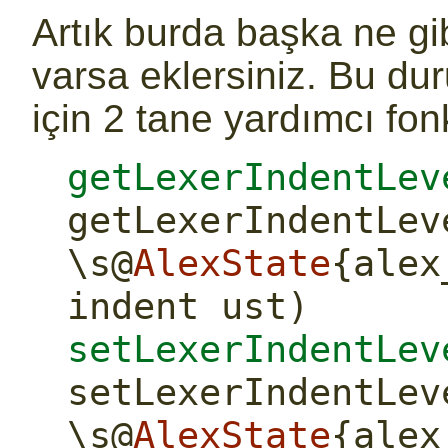
Artık burda başka ne gib
varsa eklersiniz. Bu du
için 2 tane yardımcı fo
getLexerIndentLev
getLexerIndentLev
\s
@
AlexState
{alex
indent ust)
setLexerIndentLev
setLexerIndentLev
\s
@
AlexState
{alex