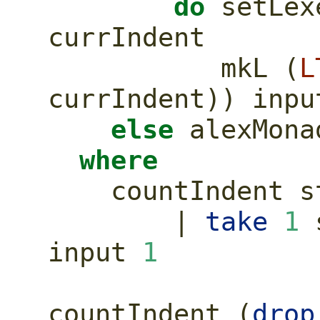
do
 setLex
currIndent
           mkL (
L
currIndent)) inpu
else
 alexMona
where
    countIndent
|
take
1
 
input 
1
countIndent (
drop