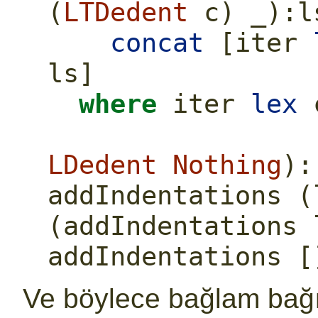
(
LTDedent
 c) _)
:
l
concat
 [iter 
ls]
where
 iter 
lex
 
LDedent
Nothing
)
:
addIndentations (
(addIndentations 
addIndentations [
Ve böylece bağlam bağım