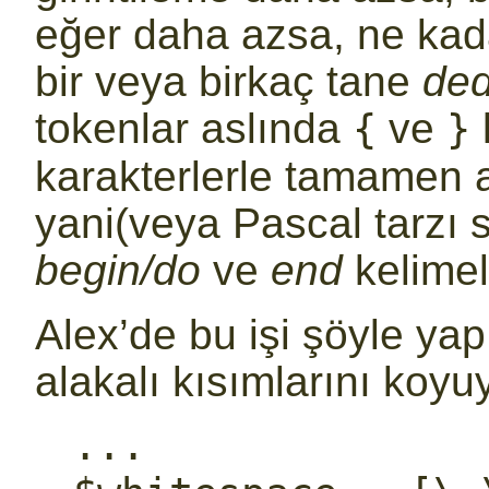
eğer daha azsa, ne kad
bir veya birkaç tane
ded
tokenlar aslında
ve
{
}
karakterlerle tamamen 
yani(veya Pascal tarzı s
begin/do
ve
end
kelimel
Alex’de bu işi şöyle y
alakalı kısımlarını koyu
...
