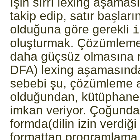
İşin sırrı lexing aşaması
takip edip, satır başlar
olduğuna göre gerekli
i
oluşturmak. Çözümlem
daha güçsüz olmasına ra
DFA) lexing aşamasınd
sebebi şu, çözümleme 
olduğundan, kütüphanel
imkan veriyor. Çoğunda
formda(dilin izin verdiği
formattan programlama 