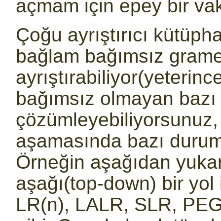
açmam için epey bir vak
Çoğu ayrıştırıcı kütüph
bağlam bağımsız gramerl
ayrıştırabiliyor(yeterin
bağımsız olmayan bazı 
çözümleyebiliyorsunuz
aşamasında bazı durum 
Örneğin aşağıdan yukar
aşağı(top-down) bir yol 
LR(n), LALR, SLR, PEG(