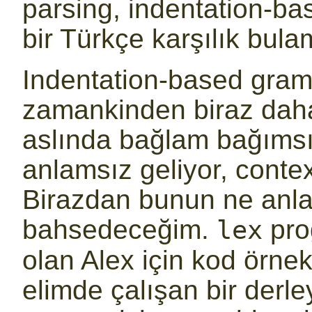
parsing, indentation-bas
bir Türkçe karşılık bula
Indentation-based gram
zamankinden biraz daha
aslında bağlam bağımsı
anlamsız geliyor, conte
Birazdan bunun ne anl
bahsedeceğim.
prog
lex
olan Alex için kod örne
elimde çalışan bir derl