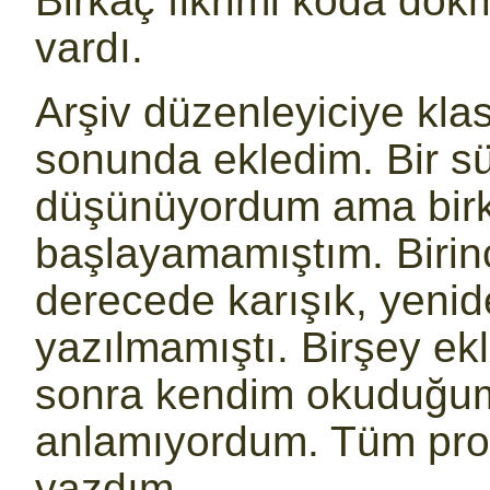
Birkaç fikrimi koda dök
vardı.
Arşiv düzenleyiciye klas
sonunda ekledim. Bir sü
düşünüyordum ama birka
başlayamamıştım. Birinc
derecede karışık, yeniden
yazılmamıştı. Birşey ek
sonra kendim okuduğumd
anlamıyordum. Tüm pro
yazdım.