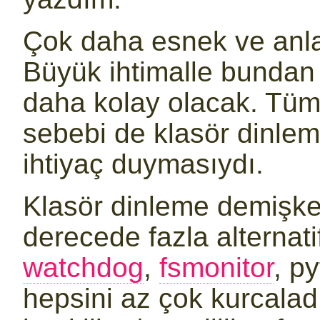
Çok daha esnek ve anlaş
Büyük ihtimalle bundan
daha kolay olacak. Tüm 
sebebi de klasör dinleme
ihtiyaç duymasıydı.
Klasör dinleme demişke
derecede fazla alternati
watchdog
,
fsmonitor
, p
hepsini az çok kurcalad