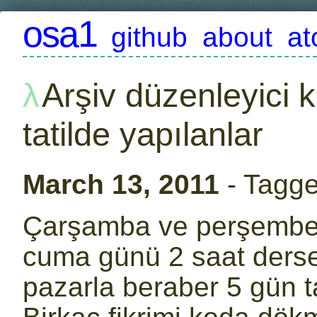
osa1
github
about
a
Arşiv düzenleyici k
tatilde yapılanlar
March 13, 2011
- Tagg
Çarşamba ve perşembe gü
cuma günü 2 saat derse
pazarla beraber 5 gün t