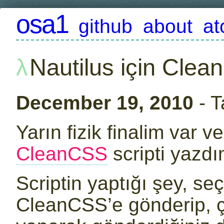
osa1
github
about
a
Nautilus için Clea
December 19, 2010
- T
Yarın fizik finalim var ve
CleanCSS
scripti yazdı
Scriptin yaptığı şey, se
CleanCSS’e gönderip, çık