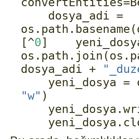
convertEntities
=
    dosya_adi 
=
os.path.basename(
[
^
0
]    yeni_dosy
os.path.join(os.p
dosya_adi 
+
"_duz
    yeni_dosya 
=
"w"
)
    yeni_dosya.
    yeni_dosya.c