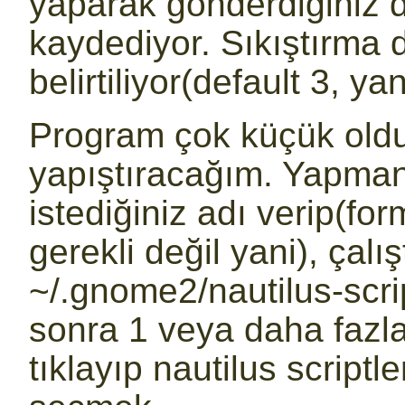
yaparak gönderdiğiniz 
kaydediyor. Sıkıştırma d
belirtiliyor(default 3, ya
Program çok küçük oldu
yapıştıracağım. Yapman
istediğiniz adı verip(fo
gerekli değil yani), çalışt
~/.gnome2/nautilus-scr
sonra 1 veya daha fazl
tıklayıp nautilus scriptl