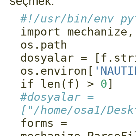
seçmek.
#!/usr/bin/env py
import
 mechanize,
os.path
dosyalar 
=
 [f.str
os.environ[
'NAUTI
if
len
(f) 
>
0
]
#dosyalar = 
["/home/osa1/Desk
forms 
=