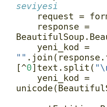
seviyesi
    request 
=
 for
    response 
=
BeautifulSoup.Bea
    yeni_kod 
=
""
.join(response.
[
^
0
]text.split(
"
\
    yeni_kod 
=
unicode
(Beautiful