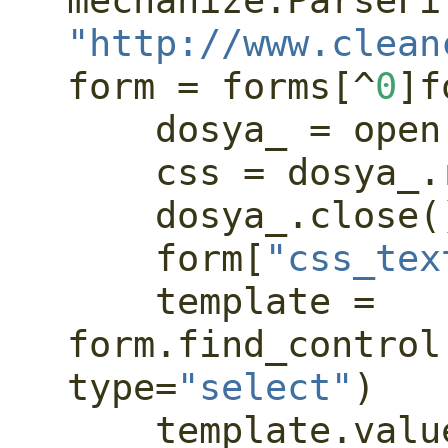
mechanize.ParseFi
"http://www.clean
form 
=
 forms[
^
0
]
f
    dosya_ 
=
open
    css 
=
 dosya_.
    dosya_.close(
    form[
"css_tex
    template 
=
form.find_control
type
=
"select"
)
    template.val