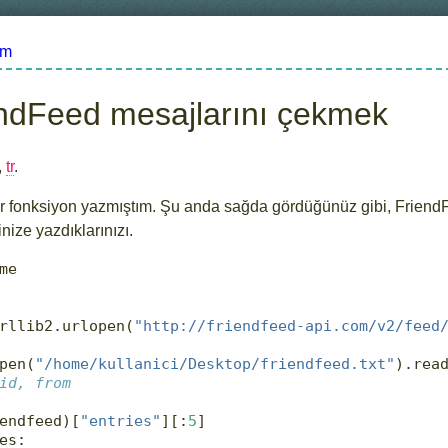
om
endFeed mesajlarını çekmek
,
tr
.
r fonksiyon yazmıştım. Şu anda sağda gördüğünüz gibi, FriendF
nize yazdıklarınızı.
me
rllib2.urlopen(
"http://friendfeed-api.com/v2/feed
pen
(
"/home/kullanici/Desktop/friendfeed.txt"
).rea
id, from
endfeed)[
"entries"
][:
5
]
es: