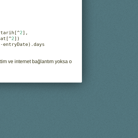
(tarih[
^
2
],
aat[
^
2
])
)
-
entryDate).days
ettim ve internet bağlantım yoksa o