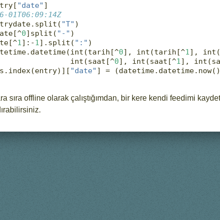
try[
"date"
]
6-01T06:09:14Z
trydate.split(
"T"
)
ate[
^
0
]split(
"-"
)
te[
^
1
]:
-
1
].split(
":"
)
tetime.datetime(
int
(tarih[
^
0
], 
int
(tarih[
^
1
], 
int
int
(saat[
^
0
], 
int
(saat[
^
1
], 
int
(s
ntries.index(entry)][
"date"
] 
=
 (datetime.datetime.now(
 ara sıra offline olarak çalıştığımdan, bir kere kendi feedimi kayd
rabilirsiniz.