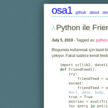
osa1
github
about
at
Python ile Fri
July 5, 2010
- Tagged as:
python
Blogumda kullanmak için basit bi
çekiyor. Fakat sadece kendi feedi
import
 urllib2, dateti
def
 FriendFeed():
try
:
        friendfeed 
=
 u
except
:
        friendfeed 
=
o
#url, date, body, 
    true 
=
True
    entries 
=
eval
(fri
for
 entry 
in
 entri