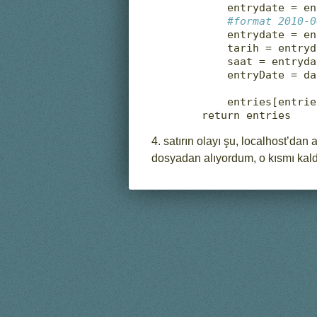
        entrydate 
=
 en
#format 2010-0
        entrydate 
=
 en
        tarih 
=
 entryd
        saat 
=
 entryda
        entryDate 
=
 da
        entries[e
return
 entries
4. satırın olayı şu, localhost’dan
dosyadan alıyordum, o kısmı kaldı