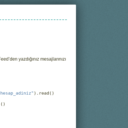
eed’den yazdığınız mesajlarınızı
/hesap_adiniz"
).read()
d()